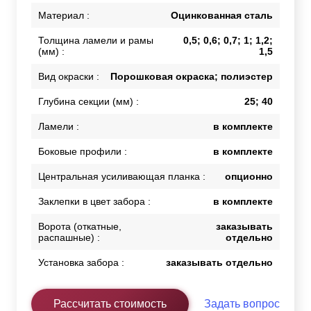
Материал :
Оцинкованная сталь
Толщина ламели и рамы
0,5; 0,6; 0,7; 1; 1,2;
(мм) :
1,5
Вид окраски :
Порошковая окраска; полиэстер
Глубина секции (мм) :
25; 40
Ламели :
в комплекте
Боковые профили :
в комплекте
Центральная усиливающая планка :
опционно
Заклепки в цвет забора :
в комплекте
Ворота (откатные,
заказывать
распашные) :
отдельно
Установка забора :
заказывать отдельно
Рассчитать стоимость
Задать вопрос