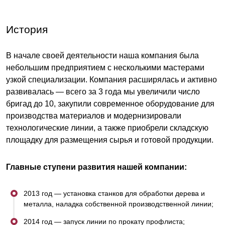
покраске, гибки металлов.
История
Мы обладаем большим опытом деятельности на
рынке заборов-конструкторов и используем
В начале своей деятельности наша компания была
современное оборудование для производства,
небольшим предприятием с несколькими мастерами
благодаря этому мы предлагаем клиентам
узкой специализации. Компания расширялась и активно
лучшие товары по оптимальным ценам.
развивалась — всего за 3 года мы увеличили число
бригад до 10, закупили современное оборудование для
производства материалов и модернизировали
Для изготовления продукции, на производстве
технологические линии, а также приобрели складскую
используется только качественное сырьё из
площадку для размещения сырья и готовой продукции.
оцинкованной стали и с полимерным покрытием
от импортных поставщиков и ведущих
Главные ступени развития нашей компании:
Российских металлургических комбинатов.
2013 год — установка станков для обработки дерева и
металла, наладка собственной производственной линии;
Новейшие разработки используемые при
создании всех типов товаров, постоянный
2014 год — запуск линии по прокату профлиста;