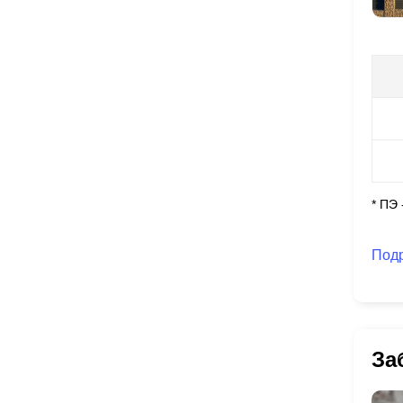
* ПЭ
Под
За