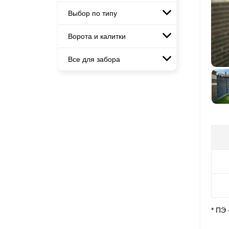
дачи
Заборы и ограждения для дома
Красивые, дизайнерские заборы
Выбор по типу
Забор жалюзи с кирпичными
Заборы под ключ
столбами
Готовые заборы
Ворота и калитки
Металлические заборы
Модульные заборы и
Комплекты заборов-лего
ограждения
Металлические ограждения
"сделай сам"
Все для забора
Ворота откатные
Комбинированные заборы
Быстровозводимые заборы
Ворота распашные
Секционные заборы
Панели для забора
Ворота складные гармошка
Каркасы ворот
Калитки
Входные группы
* ПЭ