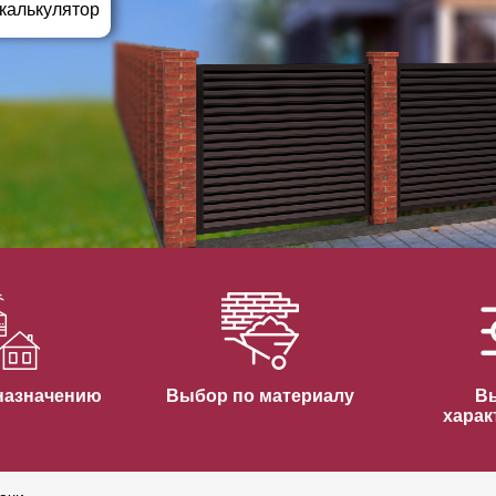
ВЫБОР ПО ХАРАКТЕРИСТИКАМ
 калькулятор
Горизонтальные заборы
Высокие заборы
Красивые, дизайнерские заборы
ВЫБОР ПО СПОСОБУ МОНТАЖА
Заборы под ключ
Готовые заборы
Комплекты заборов-лего "сделай сам"
Быстровозводимые заборы
назначению
Выбор по материалу
В
харак