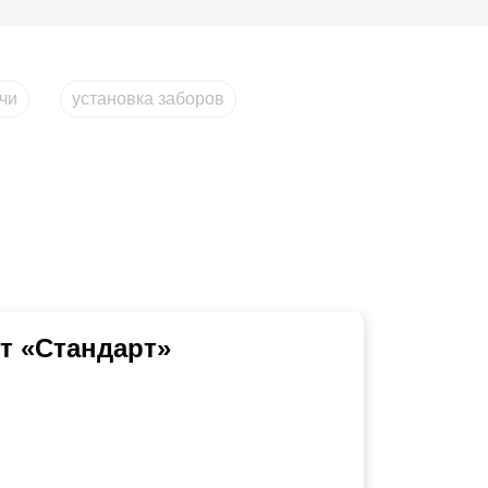
ачи
установка заборов
т «Стандарт»