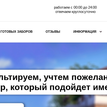
работаем с 00:00 до 24:00
отвечаем круглосуточно
 ГОТОВЫХ ЗАБОРОВ
ОТЗЫВЫ
ИНФОРМАЦИЯ
ВЫБОР ПО МАТЕРИАЛУ
Заборы с кирпичными столбами
Заборы из евроштакетника
горизонтального
льтируем, учтем пожела
Металлические заборы для дачи
Забор жалюзи с кирпичными столбами
р, который подойдет им
Металлические заборы
Металлические ограждения