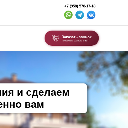
+7 (958) 578-17-18
Заказать звонок
позвоним за наш счет
ВЫБОР ПО ТИПУ
Модульные заборы и ограждения
Комбинированные заборы
Секционные заборы
ния и сделаем
енно вам
ВОРОТА И КАЛИТКИ
Ворота откатные
Ворота распашные
Ворота складные гармошка