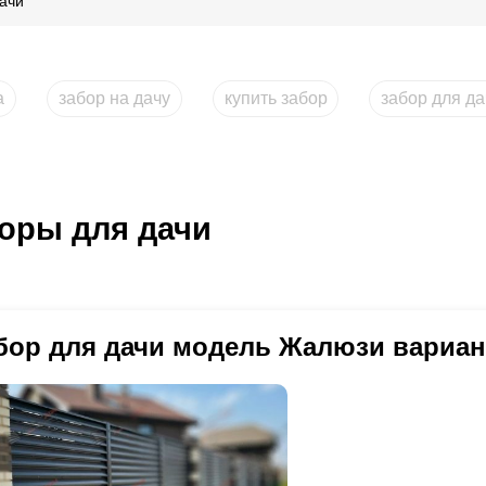
ачи
а
забор на дачу
купить забор
забор для д
оры для дачи
бор для дачи модель Жалюзи вариан