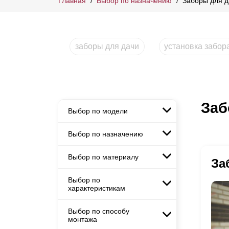
Главная
Выбор по назначению
Заборы для д
заборы для дачи
установка забор
Заб
Выбор по модели
Выбор по назначению
Заборы Ранчо
Заборы Хай-тек
Выбор по материалу
Заборы и ограждения для
За
Заборы Классика
детских садов
Заборы Жалюзи
Выбор по
Заборы с кирпичными столбами
Заборы для дачи
характеристикам
Заборы из евроштакетника
Элитные заборы для коттеджей
горизонтального
Заборы и ограждения для школ
Выбор по способу
Горизонтальные заборы
Металлические заборы для
монтажа
Забор на участок 10 соток
Высокие заборы