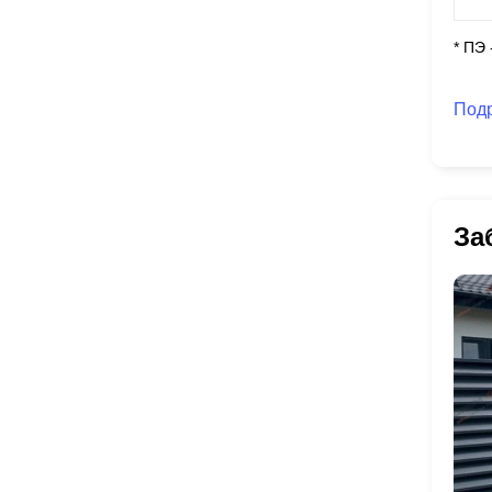
* ПЭ
Под
За