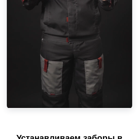
мм. Соответственно более толстый металл
обеспечивает высокую прочность, долговечность и
надежность забора, но при этом значительно
увеличивает объем используемого металла. Если
забор несет не только декоративную функцию,
рекомендуется использовать металл толщиной не
менее 0.7 мм. В случае применения минимальной
толщины при ширине секции более 1,5 м,
возможно провисание ламелей. В таком случае
раму желательно изготовить из более толстого
металла или с большей частотой использовать
усилители.
Ширина ламелей может быть 50, 70, 100 и 150 мм.
По желанию заказчика, они могут быть
изготовлены индивидуального размера.
Устанавливаем заборы в