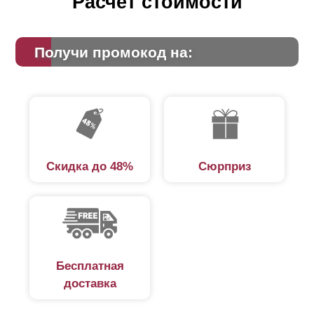
Расчет стоимости
ламелей. Ламели закреплены внутри вертикальных
направляющих профилей. Верхний и нижний профиль
Получи промокод на:
придают секции целостный и законченный вид и
обеспечивают дополнительную жесткость. Для
предотвращения провисания ламелей при длине секции
более 1,0-1.5 метров (в зависимости от толщины
металла) желательно устанавливать дополнительную
вертикальную планку — усилитель. Благодаря
Скидка до 48%
Сюрприз
прочности профилированного металла и правильным
геометрическим формам, забор Ранчо металлический
значительно долговечней и привлекательней своего
деревянного предшественника.
Бесплатная
Общее описание
доставка
Производство металлических деталей забора