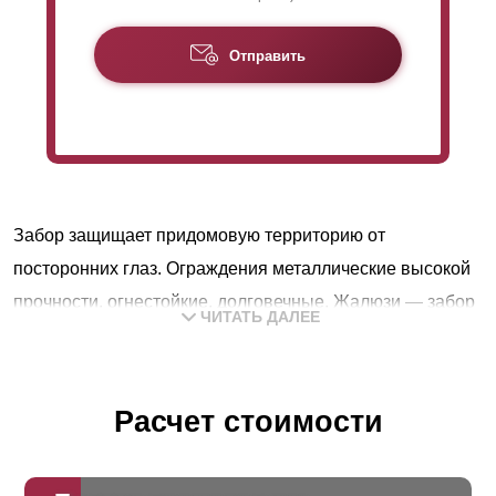
Отправить
Забор защищает придомовую территорию от
посторонних глаз. Ограждения металлические высокой
прочности, огнестойкие, долговечные. Жалюзи — забор
ЧИТАТЬ ДАЛЕЕ
совмещает преимущества сетчатых и глухих
конструкций. Закрепленные горизонтально ламели
хорошо пропускают воздух и свет, в то же время
Расчет стоимости
защищают участок от посторонних глаз. Крепятся с
заданным шагом и нахлестом, перекрывая