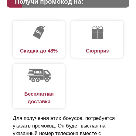
Получи промокод на:
расположенную ниже планку, создавая впечатление
сплошного монолита. Просветы заметны, если
посмотреть под определенным углом.
Преимущества забора-жалюзи:
Скидка до 48%
Сюрприз
защита от незаконного проникновения;
обеспечивает циркуляцию воздуха для
нормального роста растений;
минимальная парусность;
привлекательный вид подчеркнет гармоничный
Бесплатная
ландшафтный дизайн;
доставка
шумоизоляция, ламели поглощают звук;
простой монтаж;
Для получения этих бонусов, потребуется
длительный срок службы;
указать промокод. Он будет выслан на
удобная транспортировка.
указанный номер телефона вместе с