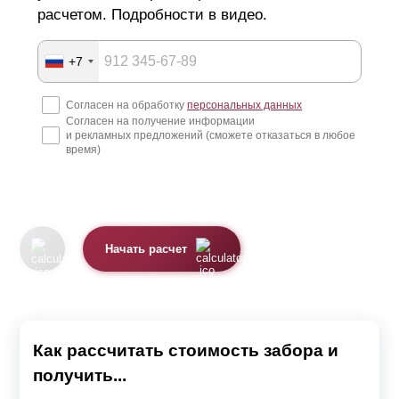
расчетом. Подробности в видео.
Изготовление металлических ограждений
+7
Конструкции производят из оцинкованной стали
Согласен на обработку
персональных данных
толщиной от 0,5 до 1,5 мм. Оцинковка защищает металл
Согласен на получение информации
от воздействий окружающей среды, препятствует
и рекламных предложений (сможете отказаться в любое
время)
коррозии и приближает свойства листа к нержавейке.
Изделия с таким покрытием могут служить до 50 лет.
Поверхность металла имеет однородную текстуру,
обеспечивая равномерное окрашивание. Целостность
Начать расчет
покрытия и декоративные качества сохраняются после
заводской обработки. Металлические детали
отличаются легковесностью, конструкцию можно
Как рассчитать стоимость забора и
собрать самостоятельно. Ламели не деформируются и
получить...
не прогибаются под собственным весом, забор