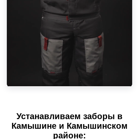
обезжиривается, затем наносится покрытие. Цветовая
гамма не ограничена. Линейка текстур:
матовая;
муар (шершавая текстура);
глянец (отражает свет);
покрытие шелк (переливается).
Возможен вариант окрашивания планки с одной
стороны. В таком варианте одна сторона будет покрыта
краской, а другая оцинкована.
Характеристики забора-жалюзи из металла
Устанавливаем заборы в
Ламели – основа ограждения. Они крепятся на профиль
Камышине и Камышинском
горизонтально под углом. Изделие напоминает жалюзи.
районе: