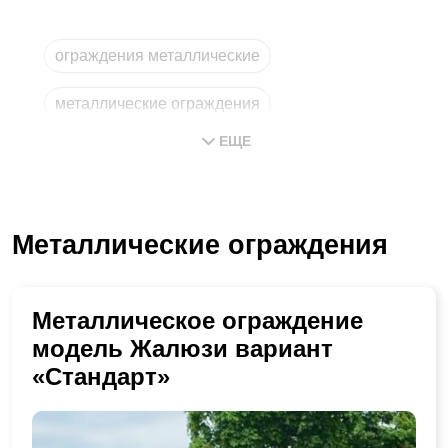
ограждения металлические
металлические ограждения
ЕЩЕ
ограждение металлическое
металлическое ограждение
Металлические ограждения
изготовление металлических
из металла
Металлическое ограждение
модель Жалюзи вариант
«Стандарт»