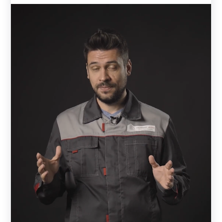
сохранит свой первоначальный вид на протяжении
многих лет.
Варианты декоративного покрытия
Заборы и ограждения дополнительно защищены от
разрушения декоративным покрытием. На заводе листы
покрывают полиэстером. Покрытие может быть с одной
стороны или двухсторонним. На производстве
металлические листы режутся на полоски, и
формируются ламели.
Полимерно-порошковое окрашивание отличается от
полиэстера по типу и толщине слоя. Чем толще слой
покрытия – тем лучше защищена деталь от внешних
воздействий. На производстве окрашивают готовые
ламели. Поверхность детали предварительно моется,