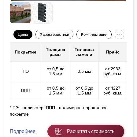
Цены
Характеристики
Комплектация
Толщина
Толщина
Покрытие
Прайс
рамы
ламели
от 0,5 до
от 2933
ПЭ
0,5 мм
1,5 мм
руб. кв.м.
от 0,5 до
от 0,5 до
от 4227
ППП
1,5 мм
1,5 мм
руб. кв.м.
* ПЭ - полиэстер, ППП - полимерно-порошковое
покрытие
Подробнее
Расчитать стоимость